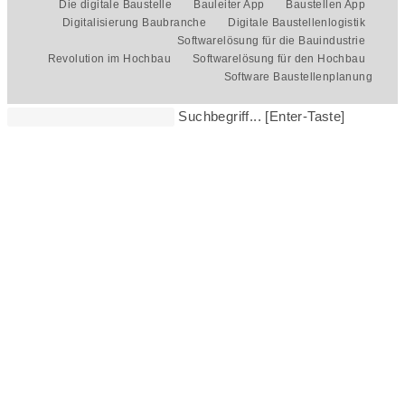
Die digitale Baustelle
Bauleiter App
Baustellen App
Digitalisierung Baubranche
Digitale Baustellenlogistik
Softwarelösung für die Bauindustrie
Revolution im Hochbau
Softwarelösung für den Hochbau
Software Baustellenplanung
Suchbegriff... [Enter-Taste]