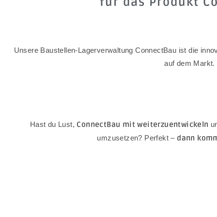
für das Produkt 
Unsere Baustellen-Lagerverwaltung ConnectBau ist die inno
auf dem Markt.
Hast du Lust,
ConnectBau mit weiterzuentwickeln
un
umzusetzen? Perfekt –
dann komm