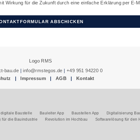
 mit Wirkung für die Zukunft durch eine einfache Erklärung per E-
ONTAKTFORMULAR ABSCHICKEN
t-bau.de
|
info@rmstegos.de
|
+49 951 94220 0
chutz
|
Impressum
|
AGB
|
Kontakt
 digitale Baustelle
Bauleiter App
Baustellen App
Digitalisierung B
 für die Bauindustrie
Revolution im Hochbau
Softwarelösung für den