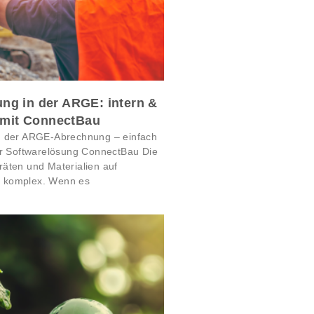
ng in der ARGE: intern &
t mit ConnectBau
g der ARGE-Abrechnung – einfach
er Softwarelösung ConnectBau Die
äten und Materialien auf
ts komplex. Wenn es