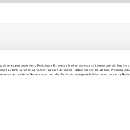
zeigen zu personalisieren, Funktionen für soziale Medien anbieten zu können und die Zugriffe 
ionen zu Ihrer Verwendung unserer Website an unsere Partner für soziale Medien, Werbung und 
cherweise mit weiteren Daten zusammen, die Sie ihnen bereitgestellt haben oder die sie im Rahm