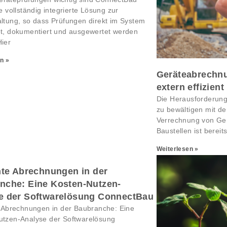
ne vollständig integrierte Lösung zur
ltung, so dass Prüfungen direkt im System
t, dokumentiert und ausgewertet werden
ier
n »
Geräteabrechnu
extern effizien
Die Herausforderun
zu bewältigen mit d
Verrechnung von Ger
Baustellen ist berei
Weiterlesen »
nte Abrechnungen in der
nche: Eine Kosten-Nutzen-
e der Softwarelösung ConnectBau
e Abrechnungen in der Baubranche: Eine
utzen-Analyse der Softwarelösung